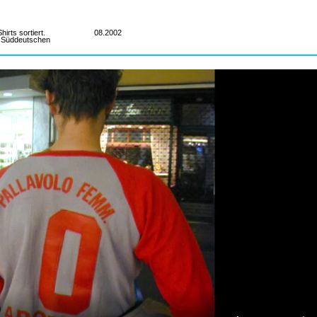
DATUM
rts sortiert.
08.2002
er Süddeutschen
MATERIAL