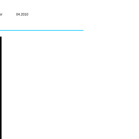
DATUM
er
04.2010
MEHR