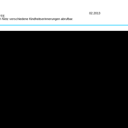
INFORMATION
DATUM
02.2013
RTE.
m Netz verschiedene Kindheitserinnerungen abrufbar.
MATERIAL