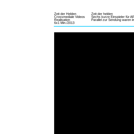
PROJEKT
Zeit der Helden
Zeit der helden
Crossmediale Videos
Sechs kurze Einspieler für A
Realisation
Parallel zur Sendung waren i
6x1 Min./2013