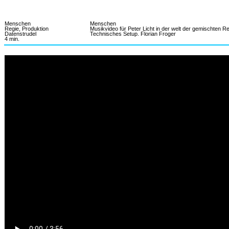
PROJEKT
I
Menschen
Menschen
Regie, Produktion
Musikvideo für Peter Licht in der welt der gemischten Rea
Datenstrudel
Technisches Setup. Florian Froger
4 min.
MATERIAL