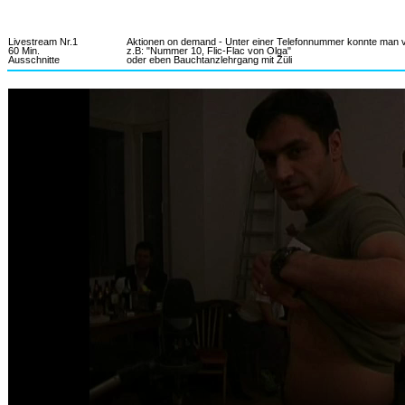
PROJEKT
INFORMATION
Livestream Nr.1
Aktionen on demand - Unter einer Telefonnummer konnte man v
60 Min.
z.B: "Nummer 10, Flic-Flac von Olga"
Ausschnitte
oder eben Bauchtanzlehrgang mit Züli
MATERIAL